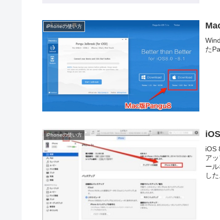
Ma
iPhoneの使い方
Wi
たP
iO
iPhoneの使い方
iO
アッ
ール
した。