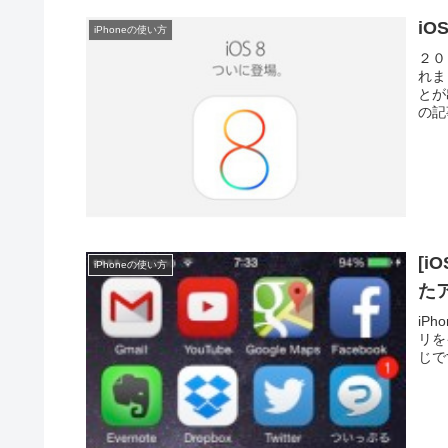
iO
iPhoneの使い方
２０
れま
とが
の記
[i
iPhoneの使い方
た
iP
リを
じで