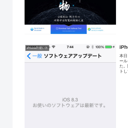
iP
iPhoneの使い方
本日
ール
た。
トし