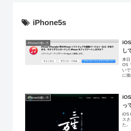
iPhone5s
iO
iPhoneの使い方
し
本日
OS
いで
に接
iOS
iPhoneの使い方
っ
iOS
スさ
た。