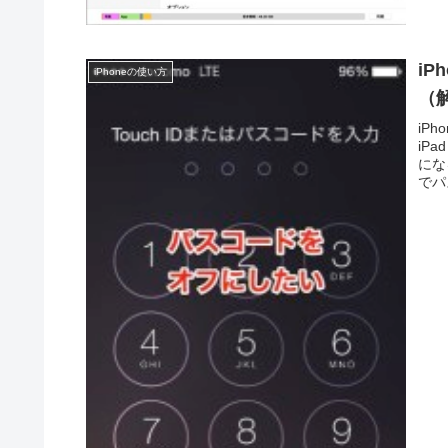
iP
iPhoneの使い方
（
iP
iP
にな
でパ