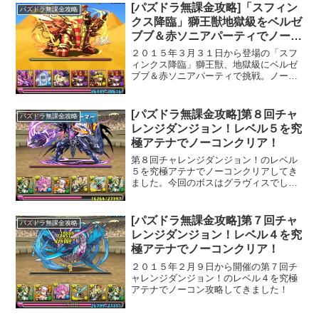
[パズドラ無課金攻略]「スフィン
パズドラ無課金攻略
策で毒ダメージのリリ...
クス降臨」獅王獣地獄級をベルゼ
ブブ＆赤ソニアパーティでノーコ
ンクリア！
２０１５年３月３１日から登場の「スフ
ィンクス降臨」獅王獣、地獄級にベルゼ
ブブ＆赤ソニアパーティで挑戦。ノーコ
ンクリアしてきました。
[パズドラ無課金攻略]第８回チャ
パズドラ無課金攻略
レンジダンジョン！レベル５を究
極アテナでノーコンクリア！
第８回チャレンジダンジョン！のレベル
５を究極アテナでノーコンクリアしてき
ました。今回のボスはグラヴィスでし
た。
[パズドラ無課金攻略]第７回チャ
パズドラ無課金攻略
レンジダンジョン！レベル４を究
極アテナでノーコンクリア！
２０１５年２月９日から開催の第７回チ
ャレンジダンジョン！のレベル４を究極
アテナでノーコン攻略してきました！