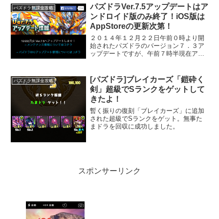
パズドラVer.7.5アップデートはア
パズドラ無課金攻略
ンドロイド版のみ終了！iOS版は
AppStoreの更新次第！
２０１４年１２月２２日午前０時より開
始されたパズドラのバージョン７．３ア
ップデートですが、午前７時半現在アン
ドロイド版のみメンテナンスが終了し、
iPhone等のiOS版は、AppStoreの更新が
反映されないので、引き続きメンテナン
[パズドラ]ブレイカーズ「鎧砕く
パズドラ無課金攻略
ス継続中...
剣」超級でSランクをゲットして
きたよ！
暫く振りの復刻「ブレイカーズ」に追加
された超級でSランクをゲット。無事た
まドラを回収に成功しました。
スポンサーリンク