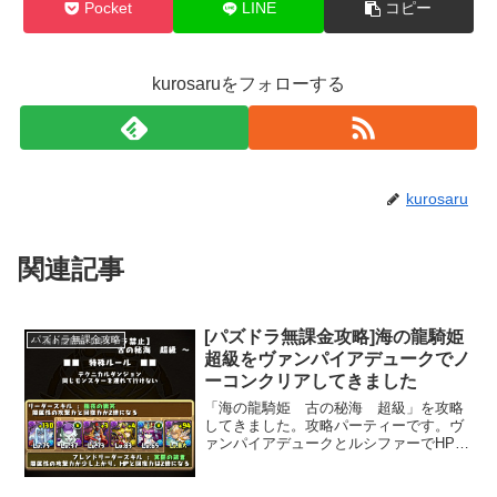
Pocket
LINE
コピー
kurosaruをフォローする
kurosaru
関連記事
[パズドラ無課金攻略]海の龍騎姫
パズドラ無課金攻略
超級をヴァンパイアデュークでノ
ーコンクリアしてきました
「海の龍騎姫 古の秘海 超級」を攻略
してきました。攻略パーティーです。ヴ
ァンパイアデュークとルシファーでHPを
２倍、回復力を４倍にしています。あと
はフリーザとヘラのHP割合ダメージ系を
２体積みました。高防御力のケルピー対