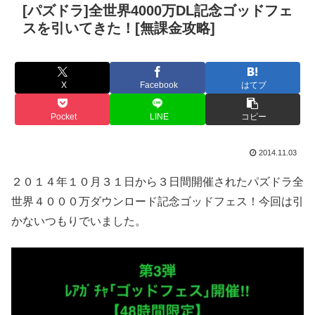
[パズドラ]全世界4000万DL記念ゴッドフェ
スを引いてきた！[無課金攻略]
X
Facebook
はてブ
Pocket
LINE
コピー
2014.11.03
２０１４年１０月３１日から３日間開催されたパズドラ全
世界４０００万ダウンロード記念ゴッドフェス！今回は引
かないつもりでいました。