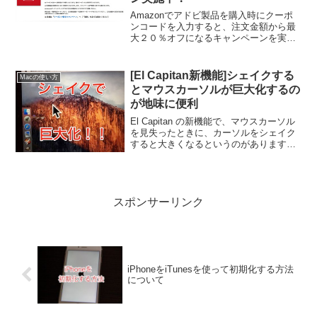
Amazonでアドビ製品を購入時にクーポ
ンコードを入力すると、注文金額から最
大２０％オフになるキャンペーンを実施
しているようです。
[El Capitan新機能]シェイクする
Macの使い方
とマウスカーソルが巨大化するの
が地味に便利
El Capitan の新機能で、マウスカーソル
を見失ったときに、カーソルをシェイク
すると大きくなるというのがあります。
ウィンドウをいくつも出しているとカー
ソルを見失いがちなので、これって結構
便利な機能です。
スポンサーリンク
iPhoneをiTunesを使って初期化する方法
について