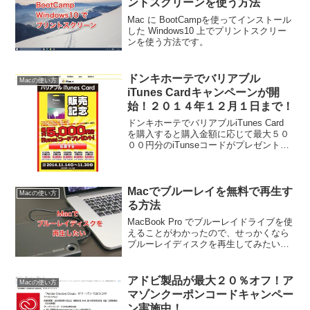
ントスクリーンを使う方法
Mac に BootCampを使ってインストール
した Windows10 上でプリントスクリー
ンを使う方法です。
ドンキホーテでバリアブル
Macの使い方
iTunes Cardキャンペーンが開
始！２０１４年１２月１日まで！
ドンキホーテでバリアブルiTunes Card
を購入すると購入金額に応じて最大５０
００円分のiTunseコードがプレゼントさ
れる「バリアブルiTunse Card キャンペ
ーン」が開始されたようです。
Macでブルーレイを無料で再生す
Macの使い方
る方法
MacBook Pro でブルーレイドライブを使
えることがわかったので、せっかくなら
ブルーレイディスクを再生してみたいと
思い色々やってみました。
アドビ製品が最大２０％オフ！ア
Macの使い方
マゾンクーポンコードキャンペー
ン実施中！