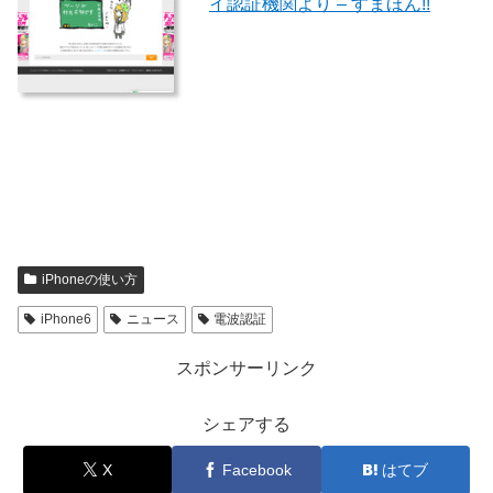
イ認証機関より – すまほん!!
iPhoneの使い方
iPhone6
ニュース
電波認証
スポンサーリンク
シェアする
X
Facebook
はてブ