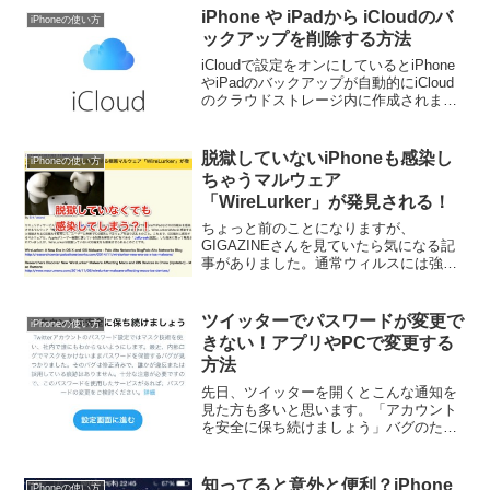
iPhone や iPadから iCloudのバ
iPhoneの使い方
ックアップを削除する方法
iCloudで設定をオンにしているとiPhone
やiPadのバックアップが自動的にiCloud
のクラウドストレージ内に作成されま
す。このバックアップ、非常に便利なん
ですがデバイスを何個も所持していた
り、何度も初期化して新しいiPhoneと
脱獄していないiPhoneも感染し
iPhoneの使い方
し...
ちゃうマルウェア
「WireLurker」が発見される！
ちょっと前のことになりますが、
GIGAZINEさんを見ていたら気になる記
事がありました。通常ウィルスには強い
と言われているiPhoneですが、なんと脱
獄していなくても感染してしまう
「WireLurker」というマルウェアがある
ツイッターでパスワードが変更で
iPhoneの使い方
そうなんです。
きない！アプリやPCで変更する
方法
先日、ツイッターを開くとこんな通知を
見た方も多いと思います。「アカウント
を安全に保ち続けましょう」バグのため
にパスワードが見られる状態になってい
たということですが、一応言うとおりに
パスワードを変更しておいたほうがいい
知ってると意外と便利？iPhone
iPhoneの使い方