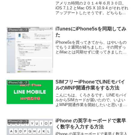
アメリカ時間の２０１４年６月３０日。
iOS 7.1.2 とMac OS X 10.9.4 がそれぞれ
アップデートしたそうです。どちらもマ
イナーアップデートのようで、大きな変
更はなさそうです。アップル公式ページ
About the secur...
iTunesにiPhone5sを同期してみ
iPhoneの使い方
た
iPhone5sを買ってきてから、はやいもの
でもう２週間が経ちました。その間ずっ
とiMacとは同期せずに使ってきました
が、そろそろ音楽や動画を入れてみよう
と思いiTunesと同期してみました。
iPhone5sはiOS7.0なのでiTunes...
SIMフリーiPhoneでLINEモバイ
iPhoneの使い方
ルのMNP開通作業をする方法
こんにちは、くろさるです。LINEモバイ
ルからSIMカードが届いたので、いよい
よMNP開通作業を開始したいと思いま
す。
iPhone の英字キーボードで素早
iPhoneの使い方
く数字を入力する方法
iPhone の英字キーボードで素早く数字入