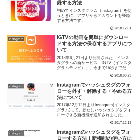
録する方法
初めてインスタグラム（instagram）を使
うときに、アプリからアカウントを登録
する方法です。
2018.12.01
IGTVの動画を簡単にダウンロー
instagram
ドする方法や保存するアプリにつ
いて
2018年6月21日より公開された、インス
タグラムの新サービス「IGTV（インスタ
グラムテレビ）」。今まで15秒までだっ
た動画投稿を最大60分まで投稿・視聴で
2018.06.23
きるようにした新しいサービスです。ぞ
くぞくと動画がアップロードされていま
Instagramでハッシュタグのフォ
instagram
すが、この...
ローを外す・解除する・やめる方
法について
2017年12月12日よりInstagram(インスタ
グラム)にて、新たにハッシュタグをフォ
ローできる新機能が追加されました。
Instagramでハッシュタグのフォローを外
2017.12.13
す、解除する、フォローをやめる方法で
す。
Instagramのハッシュタグをフォ
instagram
ローする方法！新機能の使い方に