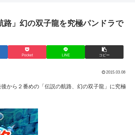
の航路」幻の双子龍を究極パンドラで
Pocket
LINE
コピー
2015.03.08
最後から２番めの「伝説の航路、幻の双子龍」に究極