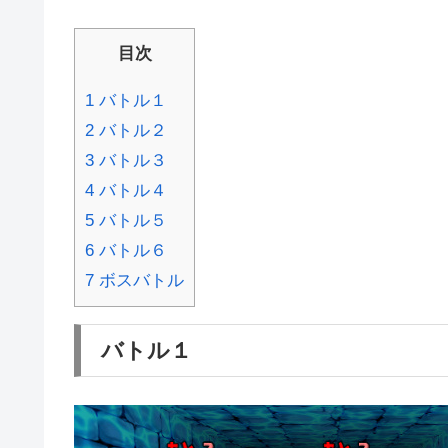
目次
1
バトル１
2
バトル２
3
バトル３
4
バトル４
5
バトル５
6
バトル６
7
ボスバトル
バトル１