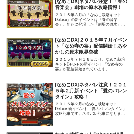
[なめこDX]ネタバレ注意！「春の
なめこ栽培キット Deluxe
音楽会」劇場の原木攻略情報！
２０１５年３月の「なめこ栽培キット
Deluxe」の新イベントは「春の音楽
会」。新たに登場した「劇場の原木」で
新種のレアなめこを栽培します。
[なめこDX]２０１５年７月イベン
なめこ栽培キット Deluxe
ト「なめ寺の宴」配信開始！あや
かしの原木限界突破
２０１５年７月１６日より、なめこ栽培
キットDeluxe の新イベント「なめ寺の
宴」が配信開始されています。
[なめこDX]ネタバレ注意！２０１
なめこ栽培キット Deluxe
５年２月新イベント「愛のバレン
タイン」攻略！
２０１５年２月のなめこ栽培キット
Deluxe 新イベント「愛のバレンタイン」
攻略記事です。ネタバレ記事になります
ので閲覧注意です。