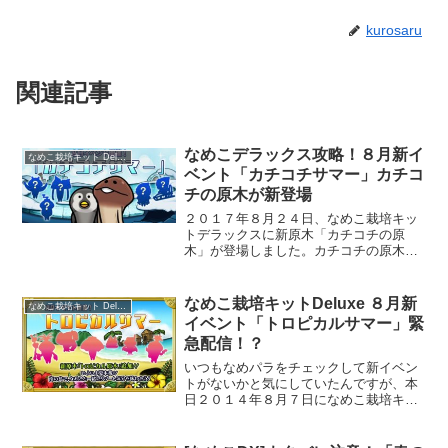
kurosaru
関連記事
なめこデラックス攻略！８月新イ
なめこ栽培キット Deluxe
ベント「カチコチサマー」カチコ
チの原木が新登場
２０１７年８月２４日、なめこ栽培キッ
トデラックスに新原木「カチコチの原
木」が登場しました。カチコチの原木は
最近の限界突破ではなく、新しく登場し
た原木なのですぐに遊べることが特徴で
す。
なめこ栽培キットDeluxe ８月新
なめこ栽培キット Deluxe
イベント「トロピカルサマー」緊
急配信！？
いつもなめパラをチェックして新イベン
トがないかと気にしていたんですが、本
日２０１４年８月７日になめこ栽培キッ
ト Deluxe の８月新イベント「トロピカ
ルサマー」が配信開始されたようです。