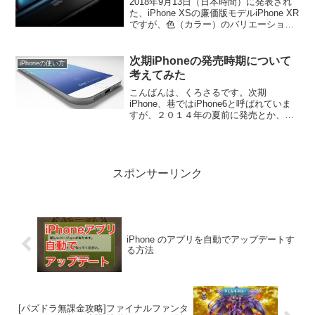
2018年9月13日（日本時間）に発表され
た、iPhone XSの廉価版モデルiPhone XR
ですが、色（カラー）のバリエーション
は何色なのか？新色はあるのか？人気の
色は何色になるのか調べてみました。
次期iPhoneの発売時期について
iPhoneの使い方
考えてみた
こんばんは、くろさるです。次期
iPhone、巷ではiPhone6と呼ばれていま
すが、２０１４年の夏前に発売とか、秋
頃に発売されるのではないかという噂を
目にしますよね。
スポンサーリンク
iPhone のアプリを自動でアップデートす
る方法
[パズドラ無課金攻略]ファイナルファンタ