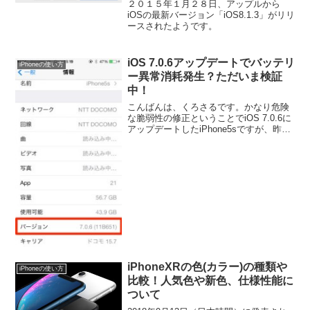
２０１５年１月２８日、アップルから
iOSの最新バージョン「iOS8.1.3」がリリ
ースされたようです。
iOS 7.0.6アップデートでバッテリ
iPhoneの使い方
ー異常消耗発生？ただいま検証
中！
こんばんは、くろさるです。かなり危険
な脆弱性の修正ということでiOS 7.0.6に
アップデートしたiPhone5sですが、昨夜
就寝前に５０％程度で充電開始したのに
もかかわらず、今朝バッテリーを見る
と、なんとバッテリー残量１８％という
現象が起...
iPhoneXRの色(カラー)の種類や
iPhoneの使い方
比較！人気色や新色、仕様性能に
ついて