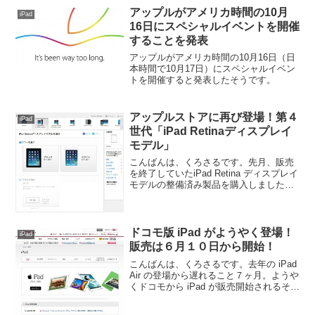
アップルがアメリカ時間の10月
iPad
16日にスペシャルイベントを開催
することを発表
アップルがアメリカ時間の10月16日（日
本時間で10月17日）にスペシャルイベン
トを開催すると発表したそうです。
アップルストアに再び登場！第４
iPad
世代「iPad Retinaディスプレイ
モデル」
こんばんは、くろさるです。先月、販売
を終了していたiPad Retina ディスプレイ
モデルの整備済み製品を購入しました
が、それと同じ新品の「iPad Retina ディ
スプレイモデル（以下iPad4）」がアップ
ルストアで再び販売が開始され...
ドコモ版 iPad がようやく登場！
iPad
販売は６月１０日から開始！
こんばんは、くろさるです。去年の iPad
Air の登場から遅れること７ヶ月。ようや
くドコモから iPad が販売開始されるそう
です。