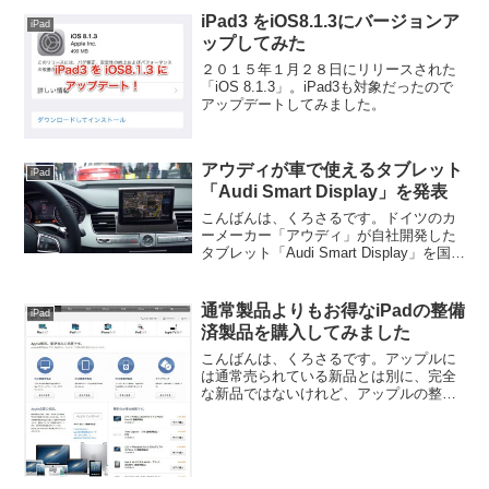
iPad3 をiOS8.1.3にバージョンア
iPad
ップしてみた
２０１５年１月２８日にリリースされた
「iOS 8.1.3」。iPad3も対象だったので
アップデートしてみました。
アウディが車で使えるタブレット
iPad
「Audi Smart Display」を発表
こんばんは、くろさるです。ドイツのカ
ーメーカー「アウディ」が自社開発した
タブレット「Audi Smart Display」を国際
家電見本市で出展されたそうです。これ
は車内の画像ですが、カーナビのように
ダッシュボードに取り付けられるようで
通常製品よりもお得なiPadの整備
iPad
す。...
済製品を購入してみました
こんばんは、くろさるです。アップルに
は通常売られている新品とは別に、完全
な新品ではないけれど、アップルの整備
プロセスを合格した整備済製品という形
で販売されている製品があります。以前
も購入したことがあるのですが、保証も
あり見た目的にも新品と違...