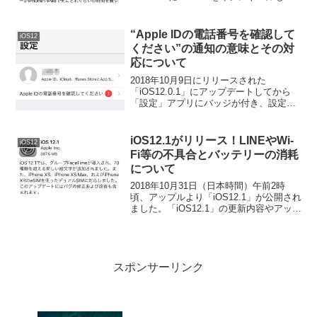
ときの不具合やバッテリーの消耗具合に
ついてご紹介します。
“Apple IDの電話番号を確認して
iOS12
ください”の通知の意味とその対
応について
2018年10月9日にリリースされた
「iOS12.0.1」にアップデートしてから
「設定」アプリにバッジが付き、設定を
開くとこんなメッセージが表示されるよ
うになりました。「Apple ID の電話番号
を確認してください①」。この通知につ
iOS12.1がリリース！LINEやWi-
iOS12
いて調...
Fi等の不具合とバッテリーの消耗
について
2018年10月31日（日本時間）午前2時
頃、アップルより「iOS12.1」が公開され
ました。「iOS12.1」の更新内容やアップ
デート後の全体的な不具合、Wi-FiやLINE
等のアプリ、格安SIM等の対応状況につ
いてご紹介します。
スポンサーリンク