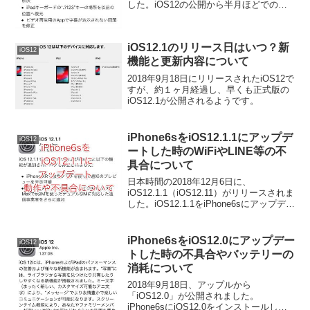
した。iOS12の公開から半月ほどでのリ
リースとなりましたが、iOS12.0.1にアッ
プデートした時のバッテリーの消耗や、
LINE、Wi-Fi等の不具合等...
iOS12.1のリリース日はいつ？新
iOS12
機能と更新内容について
2018年9月18日にリリースされたiOS12で
すが、約１ヶ月経過し、早くも正式版の
iOS12.1が公開されるようです。
iPhone6sをiOS12.1.1にアップデ
iOS12
ートした時のWiFiやLINE等の不
具合について
日本時間の2018年12月6日に、
iOS12.1.1（iOS12.11）がリリースされま
した。iOS12.1.1をiPhone6sにアップデー
トしても大丈夫なのか、Wi-FiやLINEの動
作等についてご紹介します。
iPhone6sをiOS12.0にアップデー
iOS12
トした時の不具合やバッテリーの
消耗について
2018年9月18日、アップルから
「iOS12.0」が公開されました。
iPhone6sにiOS12.0をインストールした