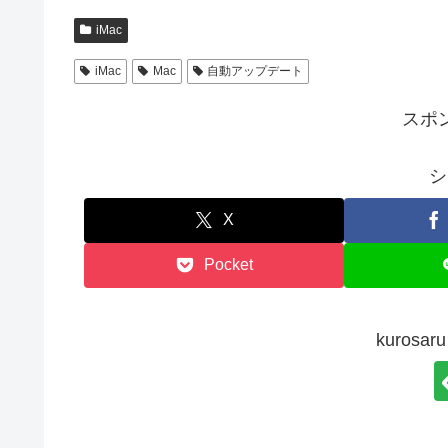
iMac
iMac
Mac
自動アップデート
スポ
シ
X
Pocket
kuros