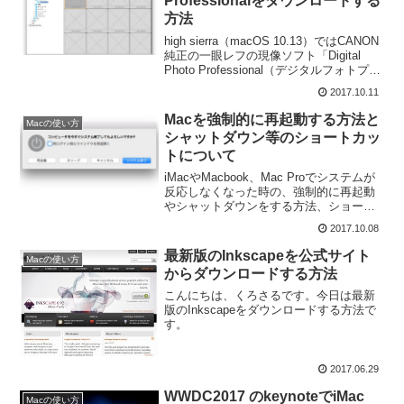
Professionalをダウンロードする
方法
high sierra（macOS 10.13）ではCANON
純正の一眼レフの現像ソフト「Digital
Photo Professional（デジタルフォトプロ
フェッショナル）」が使えなくなってい
2017.10.11
ました。このとおり、RAW画像が表示さ
れ...
Macを強制的に再起動する方法と
Macの使い方
シャットダウン等のショートカッ
トについて
iMacやMacbook、Mac Proでシステムが
反応しなくなった時の、強制的に再起動
やシャットダウンをする方法、ショート
カットについてご紹介します。
2017.10.08
最新版のInkscapeを公式サイト
Macの使い方
からダウンロードする方法
こんにちは、くろさるです。今日は最新
版のInkscapeをダウンロードする方法で
す。
2017.06.29
WWDC2017 のkeynoteでiMac
Macの使い方