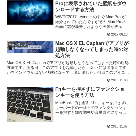
Proに表示されていた壁紙をダウ
ンロードする方法
WWDC2017 keynote の中でiMac Pro が
紹介されていたんですがそのiMac Proの
画面に雲が爆発したような画像が表示さ
れていたのを知っていますか？こんな画
2017.06.18
像です。
Mac OS X EL Capitanでアプリが
Macの使い方
起動しなくなってしまった時の対
処方法
Mac OS X EL Capitanでアプリが起動しなくなってしまった時の対処
方法です。ある日、このアプリを起動したら、Dockには出るんです
がウィンドウが出ない状態になってしまいました。何回このアイコン
をクリックしても反応ありません。D...
2015.11.08
Fnキーを押さずにファンクショ
Macの使い方
ンキーを使う方法
MacBook では通常「Fn」キーを押さずに
キーボードの一番上のファンクションキ
ーを押すと輝度調整や音量調節になって
しまいますね。なので、ファンクション
キーを使うには「Fn」キーを押しながら
2015.11.07
使う必要があります。