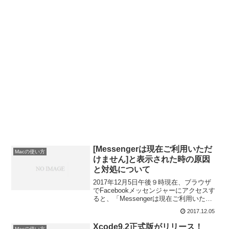
[Messengerは現在ご利用いただ
Macの使い方
けません]と表示された時の原因
と対処について
2017年12月5日午後９時現在、ブラウザ
でFacebookメッセンジャーにアクセスす
ると、「Messengerは現在ご利用いただ
けません」表示され、メッセンジャーが
2017.12.05
使えない不具合が発生していたようで
す。
Xcode9.2正式版がリリース！
Macの使い方