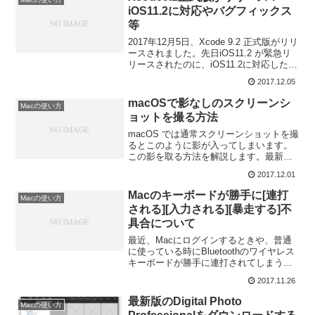
iOS11.2に対応やバグフィックス
等
2017年12月5日、Xcode 9.2 正式版がリリ
ースされました。先日iOS11.2 が緊急リ
リースされたのに、iOS11.2に対応した
Xcodeが配信されず、最新のiOS向けアプ
2017.12.05
リが開発できなくなっていましたが、よ
うやく解消しました。
macOSで影なしのスクリーンシ
Macの使い方
ョットを撮る方法
macOS では通常スクリーンショットを撮
るとこのように影が入ってしまいます。
この影を取る方法を解説します。最新の
macOS 10.13.1 High Sierraで動作確認済
2017.12.01
みです。
Macのキーボードが勝手に[連打
Macの使い方
される][入力される][暴走する]不
具合について
最近、Macにログインするときや、普通
に使っている時にBluetoothのワイヤレス
キーボードが勝手に連打されてしまう現
象が起こるようになりました。このキー
2017.11.26
ボードが「勝手に連打される」、「暴走
する」不具合について解説します。
最新版のDigital Photo
Macの使い方