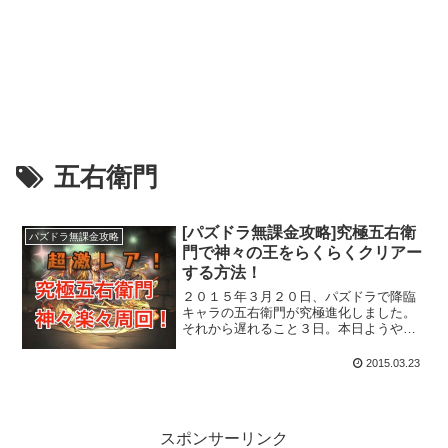
五右衛門
[パズドラ無課金攻略]究極五右衛
パズドラ無課金攻略
門で神々の王をらくらくクリアー
する方法！
２０１５年３月２０日、パズドラで降臨
キャラの五右衛門が究極進化しました。
それから遅れること３日。本日ようやく
進化素材が揃い、手持ちの五右衛門を究
極進化することが出来ました。その究極
2015.03.23
進化した「天下御免の大泥棒・石川五右
衛門」を使って早速、星空...
スポンサーリンク