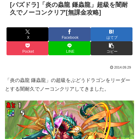
[パズドラ]「炎の蟲龍 鎌蟲龍」超級を闇耐
久でノーコンクリア[無課金攻略]
X
Facebook
はてブ
Pocket
LINE
コピー
2014.09.29
「炎の蟲龍 鎌蟲龍」の超級をぶどうドラゴンをリーダー
とする闇耐久でノーコンクリアしてきました。