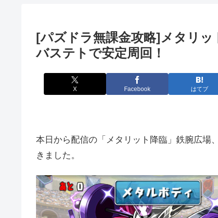
[パズドラ無課金攻略]メタリッ
バステトで安定周回！
X
Facebook
はてブ
本日から配信の「メタリット降臨」鉄腕広場
きました。