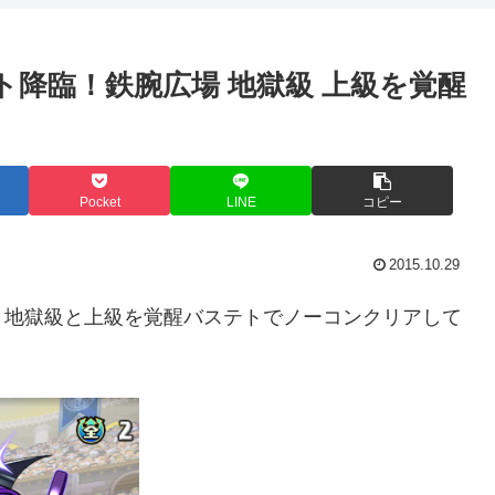
ト降臨！鉄腕広場 地獄級 上級を覚醒
Pocket
LINE
コピー
2015.10.29
、地獄級と上級を覚醒バステトでノーコンクリアして