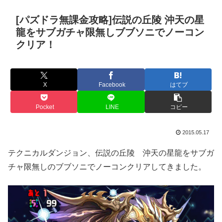
[パズドラ無課金攻略]伝説の丘陵 沖天の星
龍をサブガチャ限無しブブソニでノーコン
クリア！
X
Facebook
はてブ
Pocket
LINE
コピー
2015.05.17
テクニカルダンジョン、伝説の丘陵 沖天の星龍をサブガ
チャ限無しのブブソニでノーコンクリアしてきました。