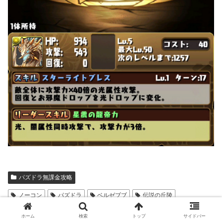
パズドラ無課金攻略
ノーコン
パズドラ
ベルゼブブ
伝説の丘陵
赤ソニア
ホーム
検索
トップ
サイドバー