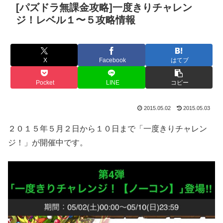
[パズドラ無課金攻略]一度きりチャレン
ジ！レベル１〜５攻略情報
X
Facebook
はてブ
Pocket
LINE
コピー
2015.05.02
2015.05.03
２０１５年５月２日から１０日まで「一度きりチャレン
ジ！」が開催中です。