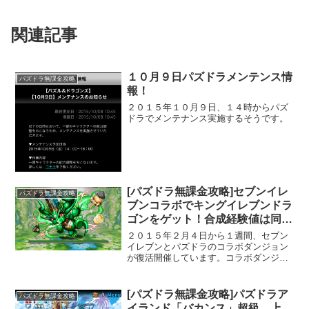
関連記事
１０月９日パズドラメンテンス情
パズドラ無課金攻略
報！
２０１５年１０月９日、１４時からパズ
ドラでメンテナンス実施するそうです。
[パズドラ無課金攻略]セブンイレ
パズドラ無課金攻略
ブンコラボでキングイレブンドラ
ゴンをゲット！合成経験値は同属
性１５万！
２０１５年２月４日から１週間、セブン
イレブンとパズドラのコラボダンジョン
が復活開催しています。コラボダンジョ
ンではコラボ限定のキングセブンドラゴ
ンかキングイレブンドラゴンのどちらか
が出現＆ゲットできます。
[パズドラ無課金攻略]パズドラア
パズドラ無課金攻略
イランド「バカンス」超級、上