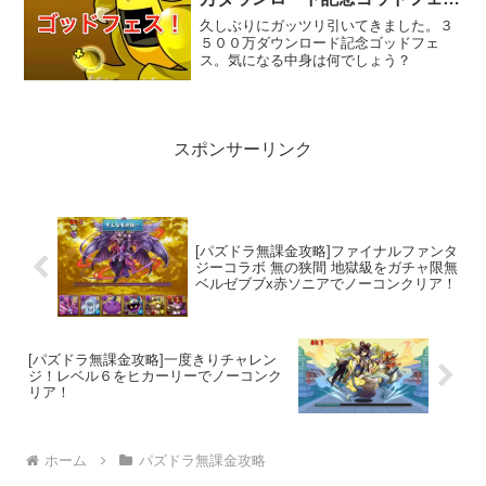
ス！
久しぶりにガッツリ引いてきました。３
５００万ダウンロード記念ゴッドフェ
ス。気になる中身は何でしょう？
スポンサーリンク
[パズドラ無課金攻略]ファイナルファンタ
ジーコラボ 無の狭間 地獄級をガチャ限無
ベルゼブブx赤ソニアでノーコンクリア！
[パズドラ無課金攻略]一度きりチャレン
ジ！レベル６をヒカーリーでノーコンク
リア！
ホーム
パズドラ無課金攻略