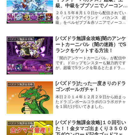
級、中級をブブソニでノーコンク
リア！
２０１５年８月１０日から配信されてい
る「パズドラアイランド バカンス 超
級」をベルゼブブ＆赤ソニアでノーコン
クリアしてきました。
[パズドラ無課金攻略]闇のアンケ
パズドラ無課金攻略
ートカーニバル（闇の迷路）でS
ランクをゲットする方法！
「闇のアンケートカーニバル」が配信中
です。ドロップモンスターも魅力的です
が、超級でSランクを取るとたまドラが
もらえるので早速行ってきました。
[パズドラ]たった一度きりのドラ
パズドラ無課金攻略
ゴンボールガチャ！
本日２０１４年１２月２９日から始まっ
たドラゴンボールコラボのコラボガチャ
を１回だけ引いてきました。
[パズドラ無課金攻略]１０回引い
パズドラ無課金攻略
た！！金タマゴ出まくり３５００
万ダウンロード記念ゴッドフェ