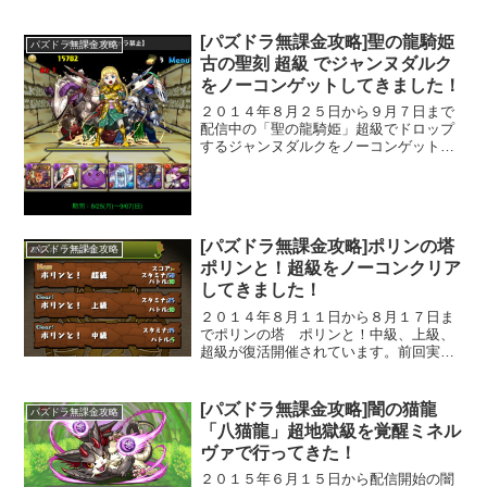
[パズドラ無課金攻略]聖の龍騎姫
パズドラ無課金攻略
古の聖刻 超級 でジャンヌダルク
をノーコンゲットしてきました！
２０１４年８月２５日から９月７日まで
配信中の「聖の龍騎姫」超級でドロップ
するジャンヌダルクをノーコンゲットし
てきました！
[パズドラ無課金攻略]ポリンの塔
パズドラ無課金攻略
ポリンと！超級をノーコンクリア
してきました！
２０１４年８月１１日から８月１７日ま
でポリンの塔 ポリンと！中級、上級、
超級が復活開催されています。前回実施
時は中級しかクリアしていなかったので
今回初挑戦してきました。
[パズドラ無課金攻略]闇の猫龍
パズドラ無課金攻略
「八猫龍」超地獄級を覚醒ミネル
ヴァで行ってきた！
２０１５年６月１５日から配信開始の闇