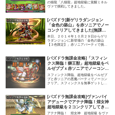
の猫龍「八猫龍」超地獄級に覚醒ミネル
ヴァで挑戦してきました。
[パズドラ]新ゲリラダンジョン
パズドラ無課金攻略
「金色の築山」を赤ソニアでノー
コンクリアしてきました[無課金
攻略]
本日、２０１４年１０月２９日からゲリ
ラダンジョンに新登場の「金色の築山
【３色限定】」赤ソニアパーティで挑戦
してきました。
[パズドラ無課金攻略]「スフィン
パズドラ無課金攻略
クス降臨！獅王獣」超地獄級をベ
ルゼブブｘ赤ソニアでノーコンク
リア！
スフィンクス降臨、超地獄級をベルゼブ
ブと赤ソニアの悪魔パーティでノーコン
クリア。スフィンクスを無事ゲットして
きました！
[パズドラ無課金攻略]ヴァンパイ
パズドラ無課金攻略
アデュークでアテナ降臨！煌女神
超地獄級を２コンクリアしてきま
した！
アテナ降臨！ 煌女神 超地獄級 をヴァ