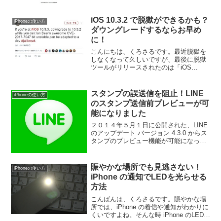
iOS 10.3.2 で脱獄ができるかも？
iPhoneの使い方
ダウングレードするならお早め
に！
こんにちは、くろさるです。最近脱獄を
しなくなって久しいですが、最後に脱獄
ツールがリリースされたのは「iOS
10.2」のあたりでしたね。脱獄といえば
以前は、公式では出来ないカスタマイズ
や、配信されていないアプリをインスト
スタンプの誤送信を阻止！LINE
iPhoneの使い方
ールしてiPhone...
のスタンプ送信前プレビューが可
能になりました
２０１４年５月１日に公開された、LINE
のアップデート バージョン 4.3.0 からス
タンプのプレビュー機能が可能になった
ようです。
賑やかな場所でも見逃さない！
iPhoneの使い方
iPhone の通知でLEDを光らせる
方法
こんばんは、くろさるです。賑やかな場
所では、iPhone の着信や通知がわかりに
くいですよね。そんな時 iPhone のLEDが