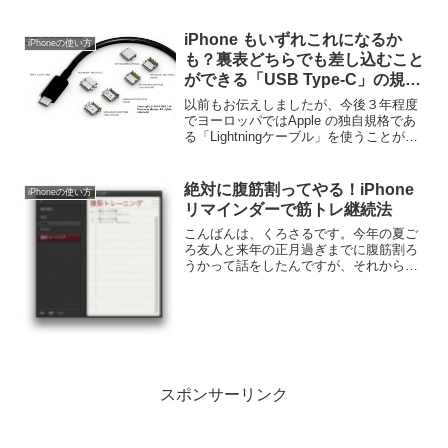
光って教えてくれたら便利ですよね。今
回は「LEDフラッシュ通知」をオンにす
る方法です。
iPhone もいずれこれになるか
iPhoneの使い方
も？裏表どちらでも差し込むこと
ができる「USB Type-C」の規格
が完成！
以前もお伝えしましたが、今後３年程度
でヨーロッパではApple の独自規格であ
る「Lightningケーブル」を使うことがで
きなくなります。その代わりに統一規格
として採用されるのではないかと思われ
る「USB Type-C」の規格が完成し生産...
絶対に腹筋割ってやる！iPhone
iPhoneの使い方
リマインダーで筋トレ継続法
こんばんは、くろさるです。今年の夏ご
ろ友人と来年の正月過ぎまでに腹筋割ろ
うかって話をしたんですが、それから早
数ヶ月・・・完全にさぼって、腹筋の陰
も形もありません（笑）もう自分の意思
ではどうにもならないと思い、なんとか
筋トレを忘れないようにi...
スポンサーリンク