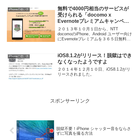
カードの入れ替え。やったことがないと
どうやってやるのか不安になるかもしれ
無料で4000円相当のサービスが
iPhoneの使い方
ません。そこ...
受けられる「docomo x
Evernoteプレミアムキャンペー
ン」に登録してみた
２０１３年１０月１日から、NTT
docomoのiPhone、Android ユーザー向け
にEvernoteプレミアムを３６５日無料に
できるキャンペーン「docomo ×
EVERNOTEプレミアムキャンペーン」が
始まりました。これはキャン...
iOS8.1.2がリリース！脱獄はでき
iPhoneの使い方
なくなったようですよ
２０１４年１２月１０日、iOS8.1.2がリ
リースされました。
スポンサーリンク
脱獄不要！iPhone シャッター音をならさ
ずに写真を撮る方法