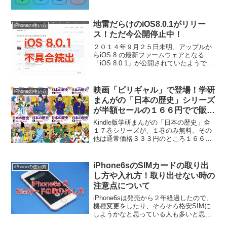
地雷だらけのiOS8.0.1がリリー
iPhoneの使い方
ス！ただ今公開停止中！
２０１４年９月２５日未明、アップルか
らiOS 8 の最新ファームウェアとなる
「iOS 8.0.1」が公開されていたようで
す。
映画「ビリギャル」で登場！学研
iPhoneの使い方
まんがの「日本の歴史」シリーズ
が半額セールの１６６円でで販売
中！
Kindle版学研まんがの「日本の歴史」全
１７巻シリーズが、１巻のみ無料、その
他は通常価格３３３円のところ１６６円
で販売しているようです。
iPhone6sのSIMカードの取り出
iPhoneの使い方
し方や入れ方！取り出せない時の
注意点について
iPhone6sは発売から２年経過したので、
機種変更をしたり、そろそろ格安SIMに
しようかなと思っている人も多いと思い
ます。そこで必要になってくるのがSIM