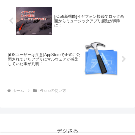
[iOS9新機能]イヤフォン接続でロック画
面からミュージックアプリ起動が簡単
に！
[iOSユーザーは注意]AppStoreで正式に公
開されていたアプリにマルウェアが感染
していた事が判明！
ホーム
iPhoneの使い方
デジさる