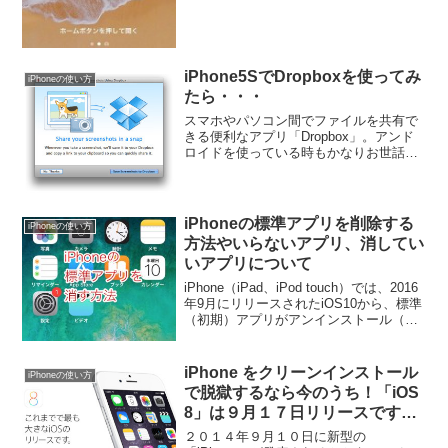
iPhone5SでDropboxを使ってみ
iPhoneの使い方
たら・・・
スマホやパソコン間でファイルを共有で
きる便利なアプリ「Dropbox」。アンド
ロイドを使っている時もかなりお世話に
なってきました。Engadget Japaneseを
見ているとこんな記事がありました。
Dropbox がスクリーンショットの自...
iPhoneの標準アプリを削除する
iPhoneの使い方
方法やいらないアプリ、消してい
いアプリについて
iPhone（iPad、iPod touch）では、2016
年9月にリリースされたiOS10から、標準
（初期）アプリがアンインストール（削
除）できるようになりました。この記事
では標準アプリの消し方や、最初から入
っているアプリについて、いらな...
iPhone をクリーンインストール
iPhoneの使い方
で脱獄するなら今のうち！「iOS
8」は９月１７日リリースです
よ！
２０１４年９月１０日に新型の