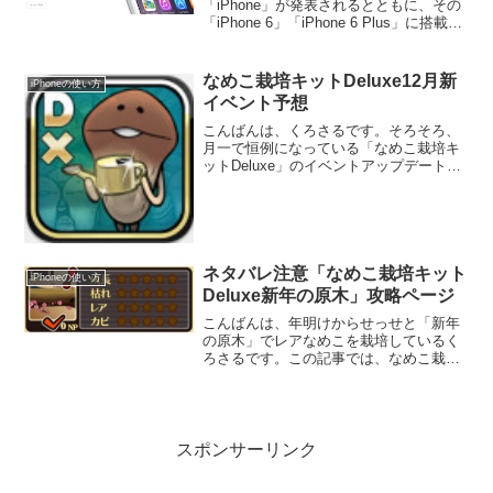
「iPhone」が発表されるとともに、その
「iPhone 6」「iPhone 6 Plus」に搭載さ
れる「iOS 8」のリリース日が９月１７日
に決定しました。
なめこ栽培キットDeluxe12月新
iPhoneの使い方
イベント予想
こんばんは、くろさるです。そろそろ、
月一で恒例になっている「なめこ栽培キ
ットDeluxe」のイベントアップデートの
時期になりましたね。
ネタバレ注意「なめこ栽培キット
iPhoneの使い方
Deluxe新年の原木」攻略ページ
こんばんは、年明けからせっせと「新年
の原木」でレアなめこを栽培しているく
ろさるです。この記事では、なめこ栽培
キットDeluxeの２０１４年１月新イベン
ト「新年・干支収穫祭」の進行状況をレ
ポートしていきます。完全ネタバレにな
りますので、まだ先...
スポンサーリンク