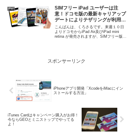
た。iPad 3 を iMac に接続するとアップ
デートの確認がでるので...
SIMフリー iPad ユーザーは注
iPad
意！ドコモ版の最新キャリアップ
デートによりテザリングが利用で
きなくなる！
こんばんは、くろさるです。来週１０日
よりドコモからiPad Air及びiPad mini
retina が発売されますが、SIMフリー版の
iPad で最新のドコモキャリアアップデー
トを行うとテザリングが利用できなくな
ることが明らかになった...
スポンサーリンク
iPhoneアプリ開発「XcodeをiMacにイン
ストールする方法」
iTunes Cardはキャンペーン購入がお得！
今ならGEOとミニストップでやってる
よ！