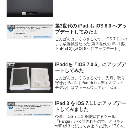
第3世代の iPad も iOS 8.0 へアッ
iPad
プデートしてみたよ
こんばんは、くろさるです。iOS 7.1.1 の
まま放置状態だった 第３世代の iPad (以
下 iPad 3)もiOS 8.0 にアップデートして
みました。iPad 3 もiMac と接続して
iTUnes 経由でアップデートします。iM...
iPad4を「iOS 7.0.6」にアップデ
iPad
ートしてみた
こんばんは、くろさるです。先月、取り
寄せたiPad4（iPad Retinaディスプレイ
モデル）はファームウェアが「iOS
6.1.3」だったので、現在の最新ファーム
ウェアである「iOS7.0.6」にアップデー
トしてみました。
iPad 3 を iOS 7.1.1 にアップデー
iPad
トしてみました
今週、iOS 7.1.1 を脱獄するツール
「Pangu」が公開されたので、とりあえ
ずiPad 3 で試してみようと思い「7.0.4」
だったOS をアップデートしてみまし