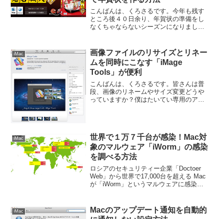
こんばんは、くろさるです。今年も残す
ところ後４０日余り、年賀状の準備をし
なくちゃならないシーズンになりました
ね。去年まではまだウィンドウズマシン
を残していたので筆まめはそっちで作っ
ていたんですが、今年からMac一本にし
画像ファイルのリサイズとリネー
iMac
たわけです。で、年賀状...
ムを同時にこなす「iMage
Tools」が便利
こんばんは、くろさるです。皆さんは普
段、画像のリネームやサイズ変更どうや
っていますか？僕はたいてい専用のアプ
リでリネームしてその後リサイズして
と、２段階で処理していました。ですが
「iMage Tools」というアプリでこれを同
時に処理できる...
世界で１万７千台が感染！Mac対
iMac
象のマルウェア「iWorm」の感染
を調べる方法
ロシアのセキュリティー企業「Doctoer
Web」から世界で17,000台を超える Mac
が「iWorm」というマルウェアに感染し
ていると報告があったそうです。
Macのアップデート通知を自動的
iMac