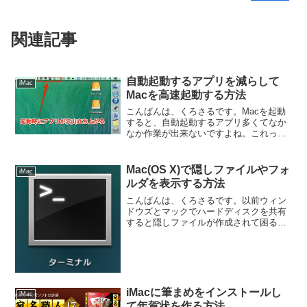
関連記事
自動起動するアプリを減らして
iMac
Macを高速起動する方法
こんばんは、くろさるです。Macを起動
すると、自動起動するアプリ多くてなか
なか作業が出来ないですよね。これっ
て、インストールしたアプリがログイン
時に同時に立ち上がろうろして動作が重
くなっているんですけど、全部のアプリ
Mac(OS X)で隠しファイルやフォ
iMac
が立ち上がらなくたってそ...
ルダを表示する方法
こんばんは、くろさるです。以前ウィン
ドウズとマックでハードディスクを共有
すると隠しファイルが作成されて困ると
いった記事を書きましたが、やはりマッ
クでも隠しファイルが表示されないとち
ょっと不便だったので、隠しファイルを
表示するように設定してみ...
iMacに筆まめをインストールし
iMac
て年賀状を作る方法