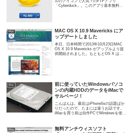
ルのアイコンで人気？のFTPアプリ
「Cyberduck」。このアプリ基本無料で
使えるんですが、なんとMacの「App
Store」でダウンロードすると２４００円
（２月３日時点）なんです。
MAC OS X 10.9 Mavericks にア
iMac
ップデートしました
本日、日本時間で2013年10月23日MAC
OS X 10.9 Mavericks がアップルより提
供開始されました。もともとOS X は価
格が安いのでアップデート予定でしたが
発表された価格はなんと無料！最新OSが
なんとタダです。仕事から...
前に使っていたWindowsパソコ
iMac
ンの内蔵HDDのデータをiMacで
サルベージ！
こんばんは。最近はiPhone5sの話題ばか
りだったので、たまには違うお話です。
iMacを買う前は自作PCでWindowsを使っ
ていたんですが、ちょっとそのHDDの中
身に用があってデータを取り出したくな
ったんです。でも、既にもうモニタがな
無料アンチウィスソフト
iMac
く...