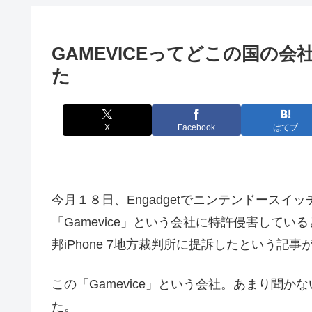
GAMEVICEってどこの国の
た
X
Facebook
はてブ
今月１８日、Engadgetでニンテンドース
「Gamevice」という会社に特許侵害して
邦iPhone 7地方裁判所に提訴したという記
この「Gamevice」という会社。あまり聞
た。