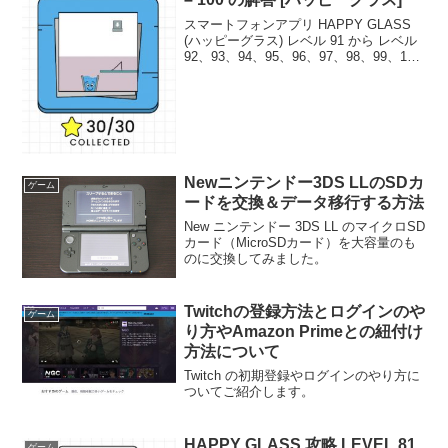
スマートフォンアプリ HAPPY GLASS
(ハッピーグラス) レベル 91 から レベル
92、93、94、95、96、97、98、99、100
までの攻略、解答例です。この記事で
は、レベル91からレベル100までを攻略
しすべて星３つをゲ...
Newニンテンドー3DS LLのSDカ
ゲーム
ードを交換＆データ移行する方法
New ニンテンドー 3DS LL のマイクロSD
カード（MicroSDカード）を大容量のも
のに交換してみました。
Twitchの登録方法とログインのや
ゲーム
り方やAmazon Primeとの紐付け
方法について
Twitch の初期登録やログインのやり方に
ついてご紹介します。
HAPPY GLASS 攻略 LEVEL 81
ゲーム