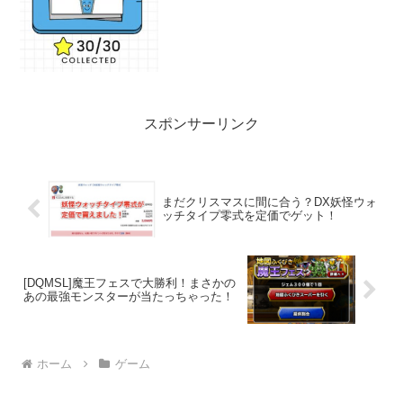
192、193、194、195、196、197、198、
199、20...
スポンサーリンク
まだクリスマスに間に合う？DX妖怪ウォ
ッチタイプ零式を定価でゲット！
[DQMSL]魔王フェスで大勝利！まさかの
あの最強モンスターが当たっちゃった！
ホーム
ゲーム