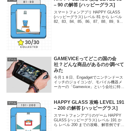
– 90 の解答 [ハッピーグラス]
スマートフォンアプリ HAPPY GLASS
(ハッピーグラス) レベル 81 から レベル
82、83、84、85、86、87、88、89、90
までの攻略、解答例です。この記事で
は、レベル81からレベル90までを攻略し
すべて星３つをゲッ...
GAMEVICEってどこの国の会
ゲーム
社？どんな商品があるのか調べて
みた
今月１８日、Engadgetでニンテンドース
イッチのジョイコンが、モバイル機器メ
ーカーの「Gamevice」という会社に特許
侵害しているとして、生産と販売の中
止、損害賠償を求めて米連邦iPhone 7地
方裁判所に提訴したという記事がありま
HAPPY GLASS 攻略 LEVEL 191
ゲーム
し...
– 200 の解答 [ハッピーグラス]
スマートフォンアプリのゲーム HAPPY
GLASS (ハッピーグラス) レベル 191 か
ら レベル 200 までの攻略、解答例です。
この記事では、レベル191からレベル